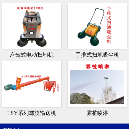
座驾式电动扫地机
手推式扫地吸尘机
LSY系列螺旋输送机
雾桩喷淋