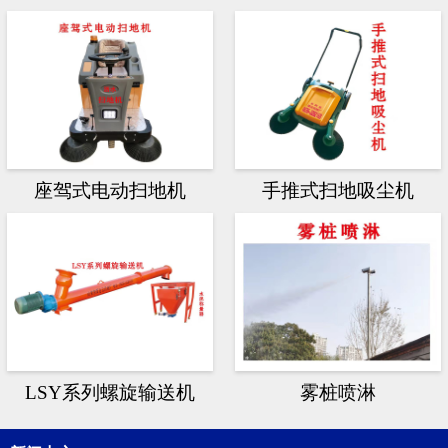
座驾式电动扫地机
手推式扫地吸尘机
LSY系列螺旋输送机
雾桩喷淋