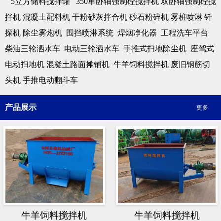
5立方储料搅拌罐 350单卧轴强制砼搅拌机 双卧轴强制砼搅
拌机 混凝土配料机 干粉砂灰拌合机 砂石粉碎机 雾桩喷淋 钎
探机 除尘雾炮机 围挡喷淋系统 焊烟净化器 工程洗车平台
柴油三轮洒水车 电动三轮洒水车 手推式扫地除尘机 座驾式
电动扫地机 混凝土路面摊铺机 牛羊饲料搅拌机 废旧钢筋切
头机 手推电动翻斗车
产品展示
更多
牛羊饲料搅拌机
牛羊饲料搅拌机